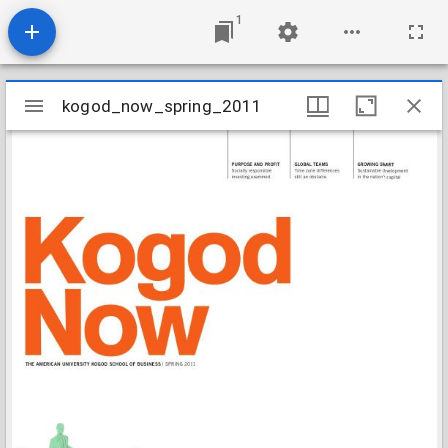
1
Mirador
kogod_now_spring_2011
kogod_now_spring_2011
viewer