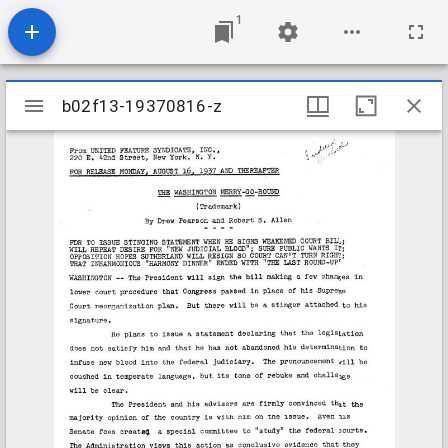
1
Mirador
b02f13-19370816-z
b02f13-19370816-z
viewer