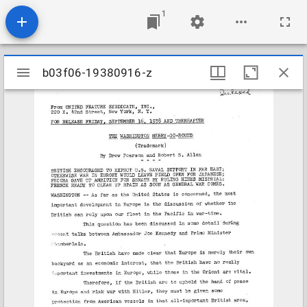
1
Mirador
b03f06-19380916-z
b03f06-19380916-z
viewer