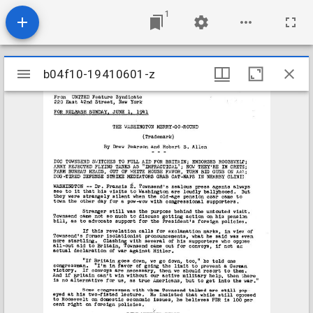
1
Mirador
b04f10-19410601-z
b04f10-19410601-z
viewer