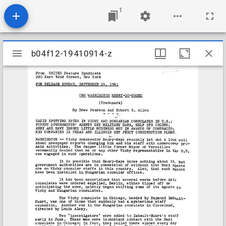
1
Mirador
b04f12-19410914-z
b04f12-19410914-z
viewer