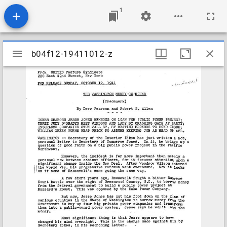
1
Mirador
b04f12-19411012-z
b04f12-19411012-z
viewer