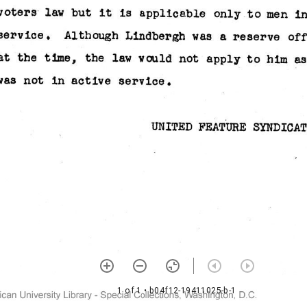
1 of 1
• b04f12-19411025-b-1