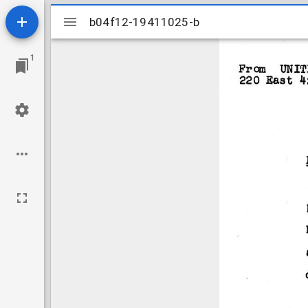
Mirador
b04f12-19411025-b
b04f12-19411025-b
viewer
1