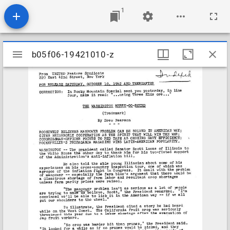
1
Mirador
b05f06-19421010-z
b05f06-19421010-z
viewer