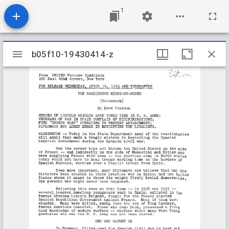
1
Mirador
b05f10-19430414-z
b05f10-19430414-z
viewer