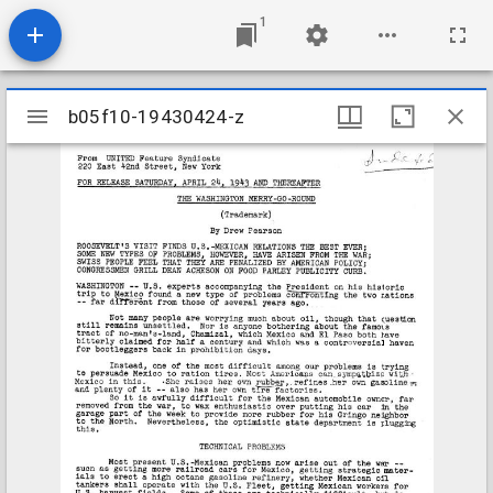
1
Mirador
b05f10-19430424-z
b05f10-19430424-z
viewer