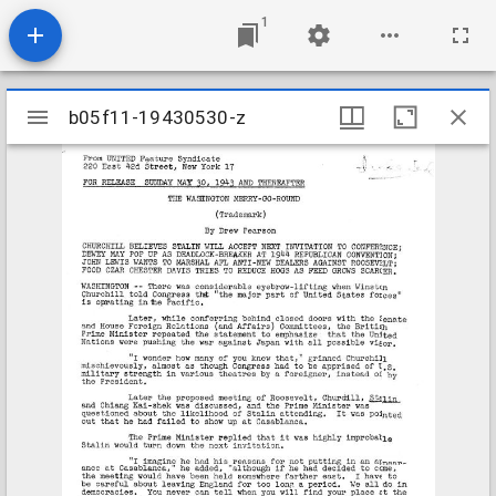
1
Mirador
b05f11-19430530-z
b05f11-19430530-z
viewer