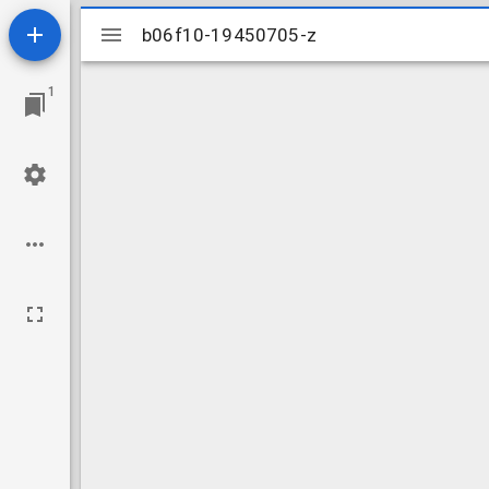
Mirador
b06f10-19450705-z
b06f10-19450705-z
viewer
1