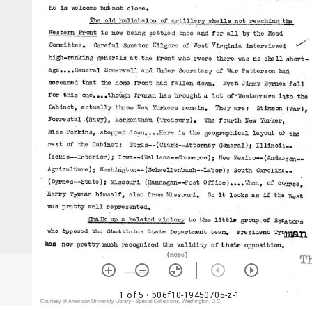
1 of 5
• b06f10-19450705-z-1