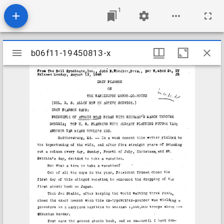
1
Mirador
b06f11-19450813-x
b06f11-19450813-x
viewer