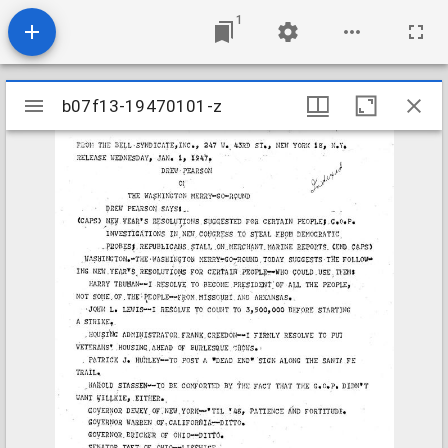
1
Mirador
b07f13-19470101-z
b07f13-19470101-z
viewer