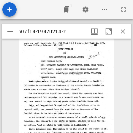
1
Mirador
b07f14-19470214-z
b07f14-19470214-z
viewer