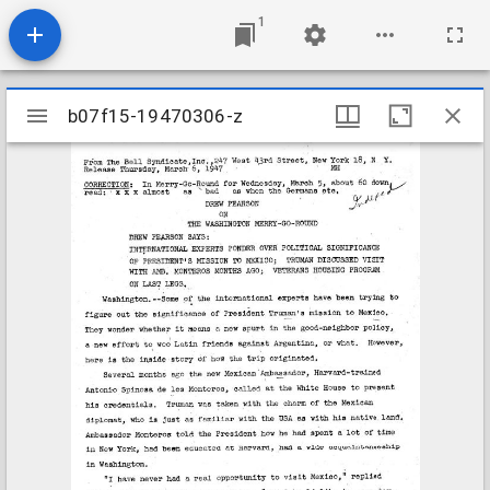
1
Mirador
b07f15-19470306-z
b07f15-19470306-z
viewer