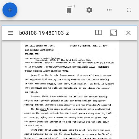
1
Mirador
b08f08-19480103-z
b08f08-19480103-z
viewer