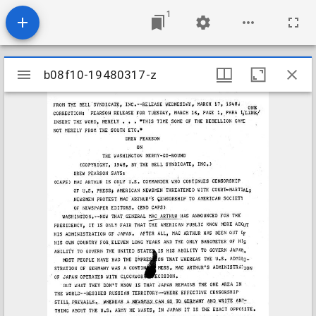
1
Mirador
b08f10-19480317-z
b08f10-19480317-z
viewer