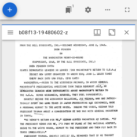
1
Mirador
b08f13-19480602-z
b08f13-19480602-z
viewer