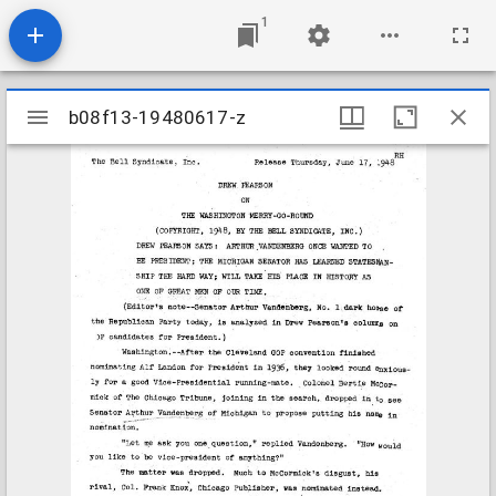
1
Mirador
b08f13-19480617-z
b08f13-19480617-z
viewer