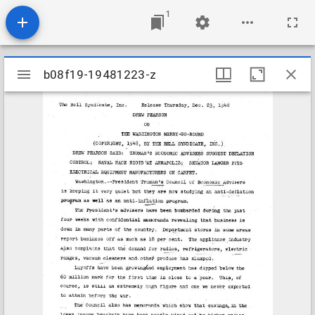
1
Mirador
b08f19-19481223-z
b08f19-19481223-z
viewer