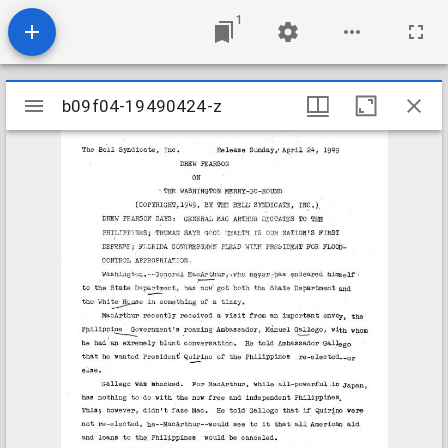
1
Mirador
b09f04-19490424-z
b09f04-19490424-z
viewer