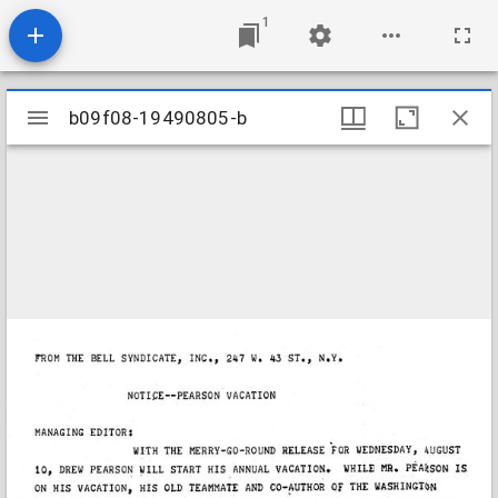
1
Mirador
b09f08-19490805-b
b09f08-19490805-b
viewer