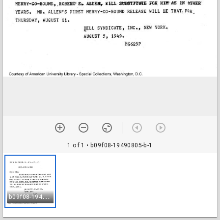
1 of 1
• b09f08-19490805-b-1
b
09f08-19490805-b-1