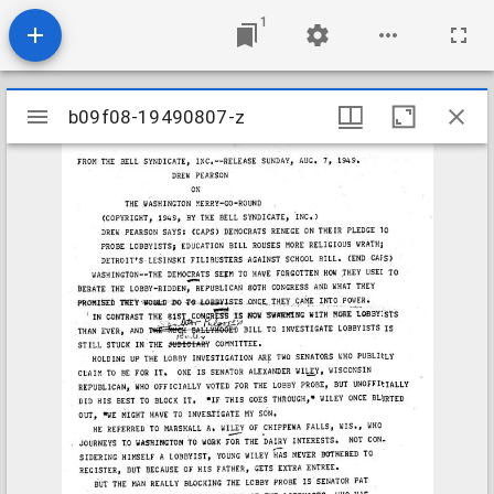
1
Mirador
b09f08-19490807-z
b09f08-19490807-z
viewer