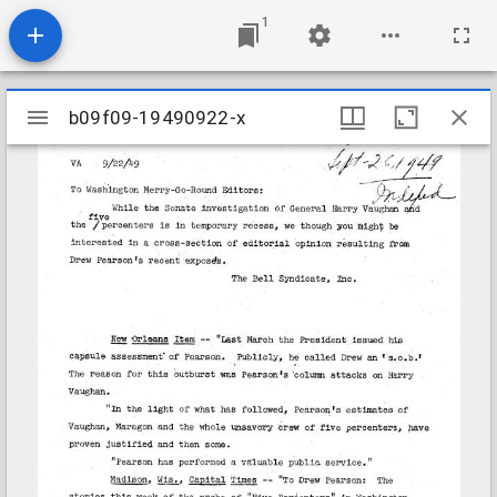
1
Mirador
b09f09-19490922-x
b09f09-19490922-x
viewer