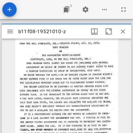
1
Mirador
b11f08-19521010-z
b11f08-19521010-z
viewer