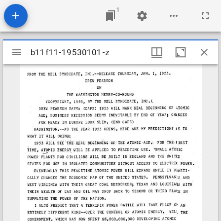
1
Mirador
b11f11-19530101-z
b11f11-19530101-z
viewer