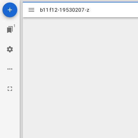
Mirador
b11f12-19530207-z
b11f12-19530207-z
viewer
1