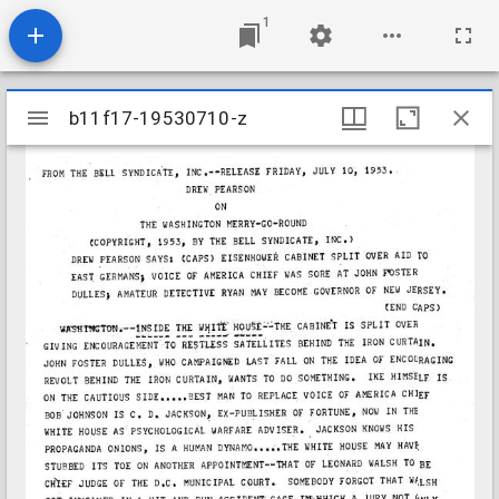
1
Mirador
b11f17-19530710-z
b11f17-19530710-z
viewer