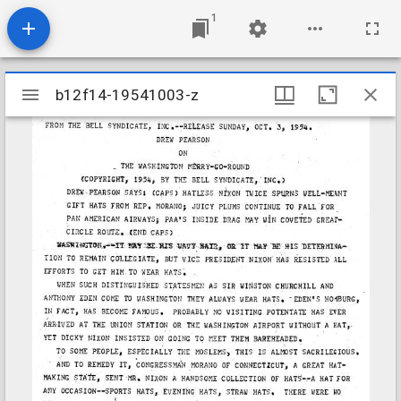
1
Mirador
b12f14-19541003-z
b12f14-19541003-z
viewer