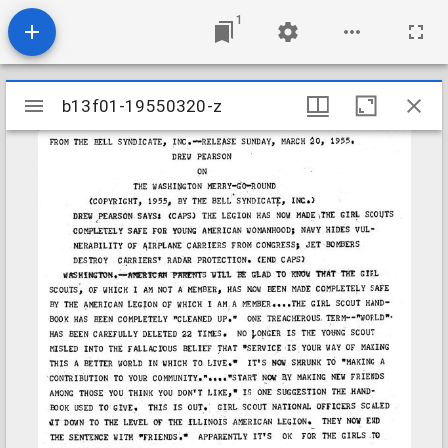
1
Mirador
b13f01-19550320-z
b13f01-19550320-z
viewer