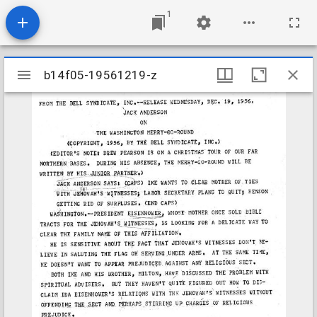
1
Mirador
b14f05-19561219-z
b14f05-19561219-z
viewer