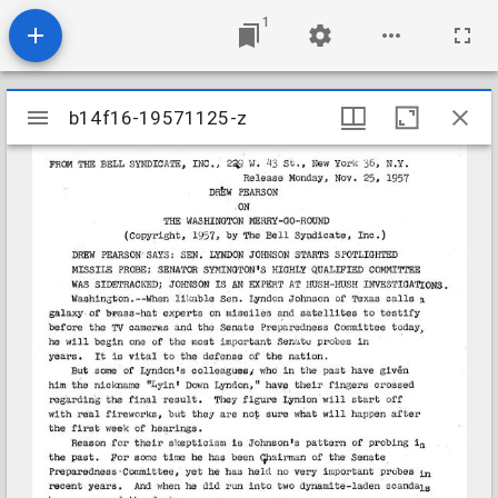
1
Mirador
b14f16-19571125-z
b14f16-19571125-z
viewer