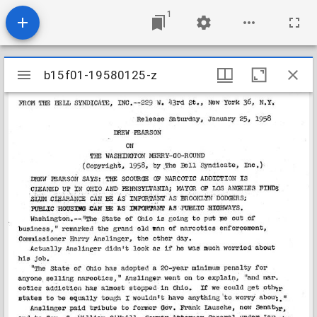
1
Mirador
b15f01-19580125-z
b15f01-19580125-z
viewer