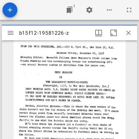
1
Mirador
b15f12-19581226-z
b15f12-19581226-z
viewer