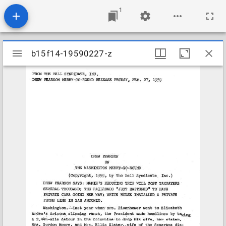
1
Mirador
b15f14-19590227-z
b15f14-19590227-z
viewer