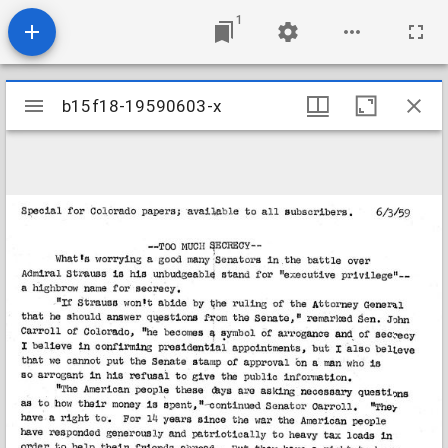
1
Mirador
b15f18-19590603-x
b15f18-19590603-x
viewer