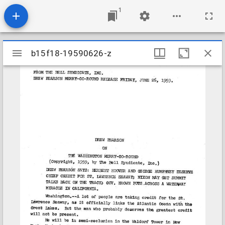
1
Mirador
b15f18-19590626-z
b15f18-19590626-z
viewer