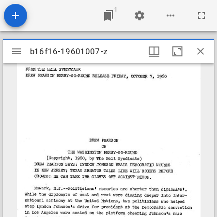
1
Mirador
b16f16-19601007-z
b16f16-19601007-z
viewer