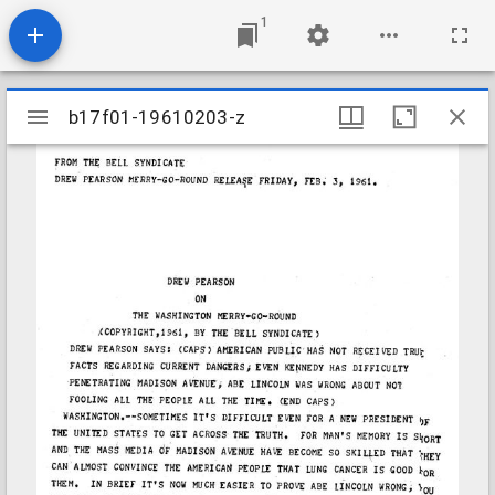
1
Mirador
b17f01-19610203-z
b17f01-19610203-z
viewer