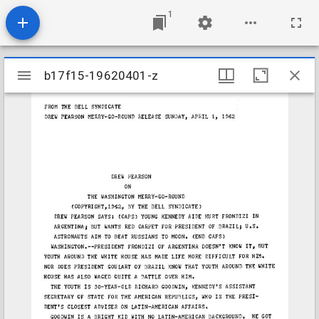
1
Mirador
b17f15-19620401-z
b17f15-19620401-z
viewer