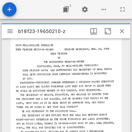
1
Mirador
b18f23-19650210-z
b18f23-19650210-z
viewer