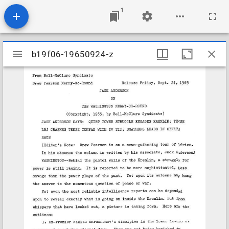
1
Mirador
b19f06-19650924-z
b19f06-19650924-z
viewer