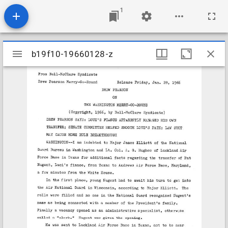
1
Mirador
b19f10-19660128-z
b19f10-19660128-z
viewer