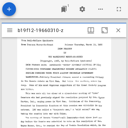
1
Mirador
b19f12-19660310-z
b19f12-19660310-z
viewer