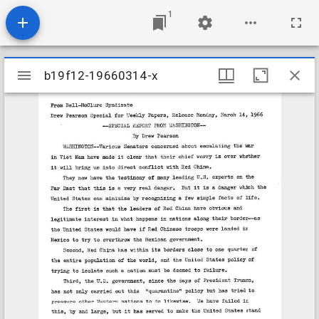
1
Mirador
b19f12-19660314-x
b19f12-19660314-x
viewer