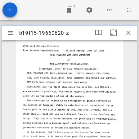
1
Mirador
b19f15-19660620-z
b19f15-19660620-z
viewer