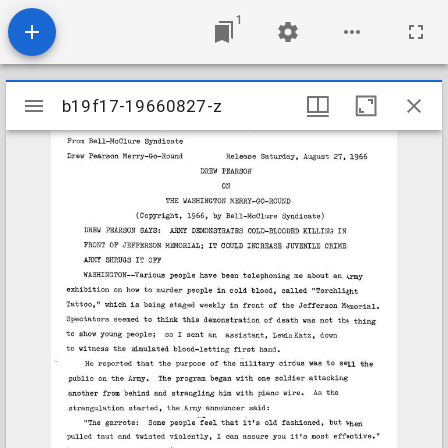
1
Mirador
b19f17-19660827-z
b19f17-19660827-z
viewer