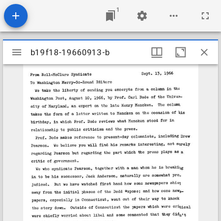
1
Mirador
b19f18-19660913-b
b19f18-19660913-b
viewer