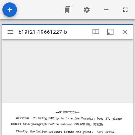
1
Mirador
b19f21-19661227-b
b19f21-19661227-b
viewer